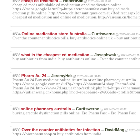
#585
—
cheap ed treatment
RobertBab
2025-05-28 14:20
cheap ed meds affordable ed medication or ed medication online
https://maps.google.la/url?q=https://eropharmfast.com buy ed meds
erection pills online: http://www.chiltonsantiques.com.au/Redirect.aspx?
cheapest ed medication and online ed medication: http://asresin.cn/hom
#584
—
Online medication store Australia
Curtiswerne
2025-05-28 13:
Over the counter antibiotics pills: buy antibiotics online uk - buy antibioti
#583
—
what is the cheapest ed medication
Josephwak
2025-05-28 11
buy antibiotics from india: buy antibiotics online - Over the counter antibio
#582
—
Pharm Au 24
JeremyHek
2025-05-28 08:49
Pharm Au 24 Buy medicine online Australia or online pharmacy australia
https://maps.google.com.np/url?q=https://pharmau24.shop PharmAu24
Pharm Au 24: http://www.7d.org.ua/php/extlink.php?url=https://pharma
https://jutianwang.cn/home.php?mod=space&uid=24966&do=profile&from
#581
—
online pharmacy australia
Curtiswerne
2025-05-28 08:12
buying erectile dysfunction pills online: Ero Pharm Fast - Ero Pharm Fast
#580
—
Over the counter antibiotics for infection
DavidMog
2025-05
https://biotpharm.shop/# buy antibiotics from india