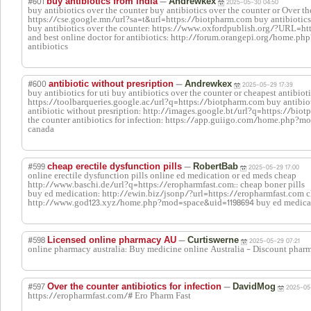
#601
—
buy antibiotics from india
Andrewkex
2025-05-30 04:50
buy antibiotics over the counter buy antibiotics over the counter or Over the
https://cse.google.mn/url?sa=t&url=https://biotpharm.com buy antibiotics
buy antibiotics over the counter: https://www.oxfordpublish.org/?URL=htt
and best online doctor for antibiotics: http://forum.orangepi.org/home.
antibiotics
#600
—
antibiotic without presription
Andrewkex
2025-05-29 17:39
buy antibiotics for uti buy antibiotics over the counter or cheapest antibiot
https://toolbarqueries.google.ac/url?q=https://biotpharm.com buy antibiot
antibiotic without presription: http://images.google.bt/url?q=https://biot
the counter antibiotics for infection: https://app.guiigo.com/home.php?m
canada
#599
—
cheap erectile dysfunction pills
RobertBab
2025-05-29 17:00
online erectile dysfunction pills online ed medication or ed meds cheap
http://www.baschi.de/url?q=https://eropharmfast.com:: cheap boner pills
buy ed medication: http://ewin.biz/jsonp/?url=https://eropharmfast.com c
http://www.god123.xyz/home.php?mod=space&uid=1198694 buy ed medicat
#598
—
Licensed online pharmacy AU
Curtiswerne
2025-05-29 07:21
online pharmacy australia: Buy medicine online Australia - Discount phar
#597
—
Over the counter antibiotics for infection
DavidMog
2025-05
https://eropharmfast.com/# Ero Pharm Fast