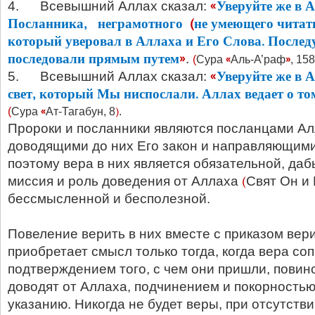
«
Уверуйте же в А
4. Всевышний Аллах сказал:
Посланника, неграмотного
(
не умеющего чи­тат
который уверовал в Аллаха и Его Слова. Послед
последовали прямым путем
»
.
«
»
(
Сура
Аль-А’раф
, 158
«
Уверуйте же в 
5. Всевышний Аллах сказал:
свет, ко­торый Мы ниспослали. Аллах ведает о то
«
)
(
Сура
Ат-Тагабун, 8
.
Пророки и посланники являются посланцами Ал
доводящими до них Его закон и направляющими 
поэтому вера в них является обязательной, да
(
миссия и роль доведения от Аллаха
Свят Он и
бессмысленной и бесполезной.
Повеление верить в них вместе с приказом вер
приобретает смысл только тогда, когда вера со
подтверждением того, с чем они пришли, повин
доводят от Аллаха, подчинением и покорностью
указанию. Никогда не будет веры, при отсутствии