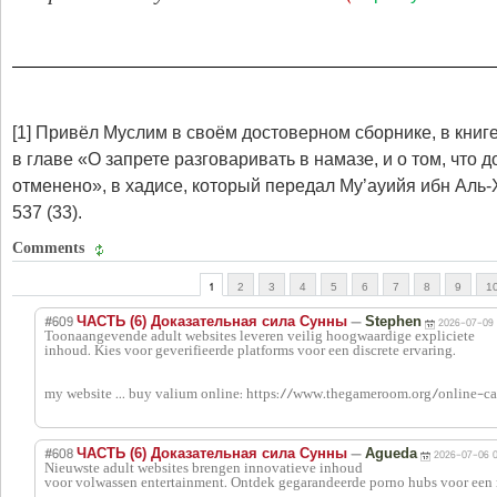
[1] Привёл Муслим в своём достоверном сборнике, в книге
в главе «О запрете разговаривать в намазе, и о том, что 
отменено», в хадисе, который передал Му’ауийя ибн Аль
537 (33).
Comments
1
2
3
4
5
6
7
8
9
1
#609
—
ЧАСТЬ (6) Доказательная сила Сунны
Stephen
2026-07-09 
Toonaangevende adult websites leveren veilig hoogwaardige expliciete
inhoud. Kies voor geverifieerde platforms voor een discrete ervaring.
my website ... buy valium online: https://www.thegameroom.org/online-c
#608
—
ЧАСТЬ (6) Доказательная сила Сунны
Agueda
2026-07-06 0
Nieuwste adult websites brengen innovatieve inhoud
voor volwassen entertainment. Ontdek gegarandeerde porno hubs voor een 