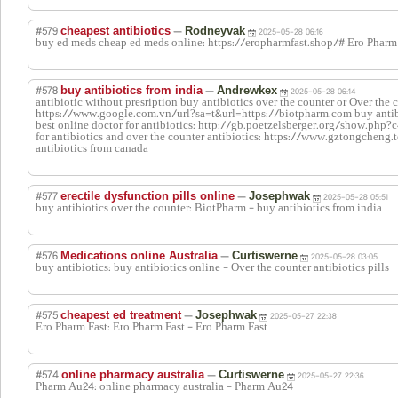
#579
—
cheapest antibiotics
Rodneyvak
2025-05-28 06:16
buy ed meds cheap ed meds online: https://eropharmfast.shop/# Ero Pharm
#578
—
buy antibiotics from india
Andrewkex
2025-05-28 06:14
antibiotic without presription buy antibiotics over the counter or Over the c
https://www.google.com.vn/url?sa=t&url=https://biotpharm.com buy antib
best online doctor for antibiotics: http://gb.poetzelsberger.org/show.php
for antibiotics and over the counter antibiotics: https://www.gztongch
antibiotics from canada
#577
—
erectile dysfunction pills online
Josephwak
2025-05-28 05:51
buy antibiotics over the counter: BiotPharm - buy antibiotics from india
#576
—
Medications online Australia
Curtiswerne
2025-05-28 03:05
buy antibiotics: buy antibiotics online - Over the counter antibiotics pills
#575
—
cheapest ed treatment
Josephwak
2025-05-27 22:38
Ero Pharm Fast: Ero Pharm Fast - Ero Pharm Fast
#574
—
online pharmacy australia
Curtiswerne
2025-05-27 22:36
Pharm Au24: online pharmacy australia - Pharm Au24