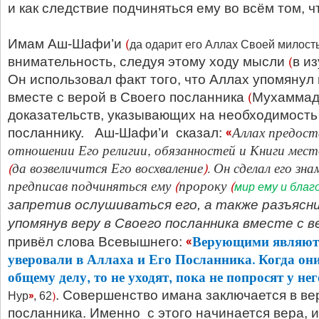
и как следствие подчиняться ему во всём том, ч
(
Имам Аш-Шафи’и
да одарит его Аллах Своей милост
(
внимательность, следуя этому ходу мысли
в и
Он использовал факт того, что Аллах упомянул
(
вместе с верой в Своего посланника
Мухамма
доказательств, указывающих на необходимость
«
Аллах предост
посланнику. Аш-Шафи’и сказал:
отношении Его религии, обязанностей и Книги мест
(
да возвеличится Его восхваление
)
. Он сделал его зн
предписав подчиняться ему
(
пророку
(
мир ему и благ
запретив ослушиваться его, а также разъясн
упомянув веру в Своего посланника вместе с 
«
Верующими являютс
привёл слова Всевышнего:
уверо­вали в Аллаха и Его Посланника. Когда они
общему делу, то не уходят, пока не попросят у не
»
)
. Совершенство имана заключается в вер
Нур
, 62
посланника. Именно с этого начинается вера, и