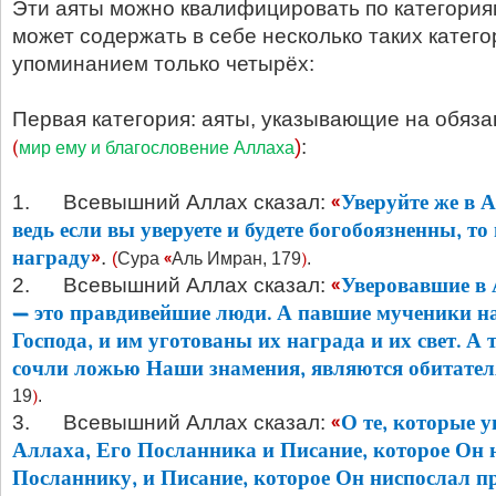
Эти аяты можно квалифицировать по категориям
может содержать в себе несколько таких катего
упоминанием только четырёх:
Первая категория: аяты, указывающие на обяза
(
)
:
мир ему и благословение Аллаха
«
Уверуйте же в 
1. Всевышний Аллах сказал:
ведь если вы уверуете и буде­те богобоязненны, т
награду
»
.
«
)
(
Сура
Аль Имран, 179
.
«
Уверовавшие в 
2. Всевышний Аллах сказал:
— это правдивейшие люди. А павшие мученики нах
Господа, и им уготованы их награда и их свет. А 
сочли ложью Наши знамения, являются обитате­
)
19
.
«
О те, которые у
3. Всевышний Аллах сказал:
Аллаха, Его Посланника и Писание, которое Он 
Посланнику, и Писание, которое Он нис­послал п