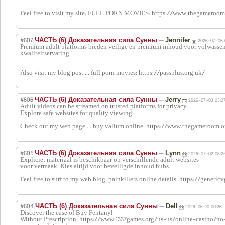
Feel free to visit my site; FULL PORN MOVIES: https://www.thegameroom
#607
—
ЧАСТЬ (6) Доказательная сила Сунны
Jennifer
2026-07-06 
Premium adult platforms bieden veilige en premium inhoud voor volwasse
kwaliteitservaring.
Also visit my blog post ... full porn movies: https://passplus.org.uk/
#606
—
ЧАСТЬ (6) Доказательная сила Сунны
Jerry
2026-07-03 23:2
Adult videos can be streamed on trusted platforms for privacy.
Explore safe websites for quality viewing.
Check out my web page ... buy valium online: https://www.thegameroom.o
#605
—
ЧАСТЬ (6) Доказательная сила Сунны
Lynn
2026-07-02 08:2
Expliciet materiaal is beschikbaar op verschillende adult websites
voor vermaak. Kies altijd voor beveiligde inhoud hubs.
Feel free to surf to my web blog: painkillers online details: https://generi
#604
—
ЧАСТЬ (6) Доказательная сила Сунны
Dell
2026-06-10 00:26
Discover the ease of Buy Fentanyl
Without Prescription: https://www.1337games.org/us-us/online-casino/no-ve