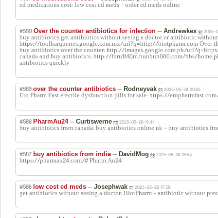
ed medications cost: low cost ed meds - order ed meds online
#590
—
Over the counter antibiotics for infection
Andrewkex
2025-0
buy antibiotics get antibiotics without seeing a doctor or antibiotic without
https://toolbarqueries.google.com.mx/url?q=http://biotpharm.com Over the 
buy antibiotics over the counter: http://images.google.com.ph/url?q=http
canada and buy antibiotics: http://foru1f40m.bunbun000.com/bbs/home
antibiotics quickly
#589
—
over the counter antibiotics
Rodneyvak
2025-05-28 20:05
Ero Pharm Fast erectile dysfunction pills for sale: https://eropharmfast.co
#588
—
PharmAu24
Curtiswerne
2025-05-28 19:41
buy antibiotics from canada: buy antibiotics online uk - buy antibiotics fr
#587
—
buy antibiotics from india
DavidMog
2025-05-28 18:54
https://pharmau24.com/# Pharm Au24
#586
—
low cost ed meds
Josephwak
2025-05-28 17:58
get antibiotics without seeing a doctor: BiotPharm - antibiotic without pres