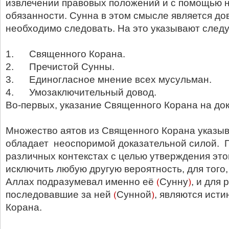
извлечении правовых положений и с помощью 
обязанности. Сунна в этом смысле является до
необходимо следовать. На это указывают след
1. Священного Корана.
2. Пречистой Сунны.
3. Единогласное мнение всех мусульман.
4. Умозаключительный довод.
Во-первых, указание Священного Корана на до
Множество аятов из Священного Корана указыв
обладает неоспоримой доказательной силой. П
различных контекстах с целью утверждения это
исключить любую другую вероятность, для того,
(
)
Аллах подразумевал именно её
Сунну
, и для 
(
)
последовавшие за ней
Сунной
, являются ист
Корана.