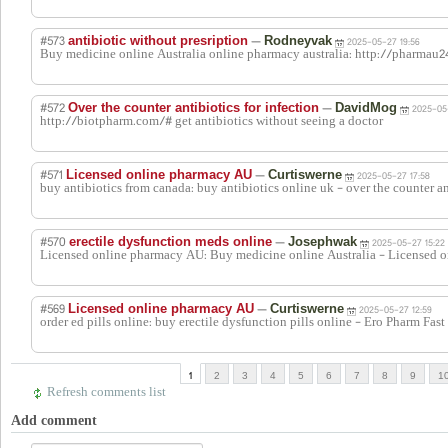
#573
—
antibiotic without presription
Rodneyvak
2025-05-27 19:56
Buy medicine online Australia online pharmacy australia: http://pharmau
#572
—
Over the counter antibiotics for infection
DavidMog
2025-05
http://biotpharm.com/# get antibiotics without seeing a doctor
#571
—
Licensed online pharmacy AU
Curtiswerne
2025-05-27 17:58
buy antibiotics from canada: buy antibiotics online uk - over the counter an
#570
—
erectile dysfunction meds online
Josephwak
2025-05-27 15:22
Licensed online pharmacy AU: Buy medicine online Australia - Licensed 
#569
—
Licensed online pharmacy AU
Curtiswerne
2025-05-27 12:59
order ed pills online: buy erectile dysfunction pills online - Ero Pharm Fast
1
2
3
4
5
6
7
8
9
1
Refresh comments list
Add comment