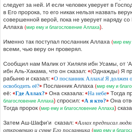
следует за ней. И если человек уверует в Госпо
в Его пророка, то его никак нельзя назвать в
совершенной верой, пока не уверует наряду с
(
Аллаха
)
.
мир ему и благословение Аллаха
(
Именно так поступал посланник Аллаха
мир ему
всеми, чью веру он проверял.
Сообщил нам Малик от Хиляля ибн Усамы, от ‘А
«(
)
ибн Аль-Хакама, что он сказал:
Однажды
Я пр
«
О посланник Аллаха! Я должен 
рабыню и сказал:
освободить её?
»
(
Посланник Аллаха
мир ему и благ
«
Где Аллах?
»
«
На небе
»
её:
Она сказала:
Тогда п
«
А я кто?
»
)
спросил:
Она отв
благословение Аллаха
(
Тогда пророк
)
сказа
мир ему и благословение Аллаха
«
Аллах предписал людя
Затем Аш-Шафи’и сказал:
откровению и сунне Его посланника
(
мир ему и благо