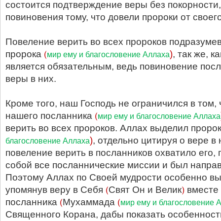
состоится подтверждение веры без покорности,
повиновения тому, что довели пророки от своег
Повеление верить во всех пророков подразумев
(
пророка
)
, так же, 
мир ему и благословение Аллаха
является обязательным, ведь повиновение пос
веры в них.
Кроме того, наш Господь не ограничился в том, 
(
нашего посланника
мир ему и благословение Аллаха
верить во всех пророков. Аллах выделил прор
)
, отдельно цитируя о вере в 
благословение Аллаха
повеление верить в посланников охватило его, 
собой все посланнические миссии и был направ
Поэтому Аллах по Своей мудрости особенно вы
(
)
упомянув веру в Себя
Свят Он и Велик
вместе 
(
(
посланника
Мухаммада
мир ему и благословение 
Священного Корана, дабы показать особенность