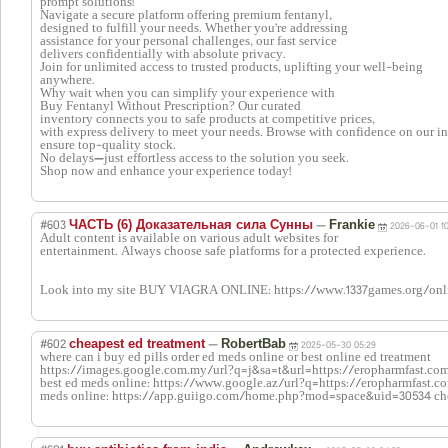
prompt solutions!
Navigate a secure platform offering premium fentanyl,
designed to fulfill your needs. Whether you’re addressing
assistance for your personal challenges, our fast service
delivers confidentially with absolute privacy.
Join for unlimited access to trusted products, uplifting your well-being
anywhere.
Why wait when you can simplify your experience with
Buy Fentanyl Without Prescription? Our curated
inventory connects you to safe products at competitive prices,
with express delivery to meet your needs. Browse with confidence on our int
ensure top-quality stock.
No delays—just effortless access to the solution you seek.
Shop now and enhance your experience today!
#603
—
ЧАСТЬ (6) Доказательная сила Сунны
Frankie
2026-06-01 10
Adult content is available on various adult websites for
entertainment. Always choose safe platforms for a protected experience.
Look into my site BUY VIAGRA ONLINE: https://www.1337games.org/onli
#602
—
cheapest ed treatment
RobertBab
2025-05-30 05:29
where can i buy ed pills order ed meds online or best online ed treatment
https://images.google.com.my/url?q=j&sa=t&url=https://eropharmfast.com 
best ed meds online: https://www.google.az/url?q=https://eropharmfast.c
meds online: https://app.guiigo.com/home.php?mod=space&uid=30534 ch