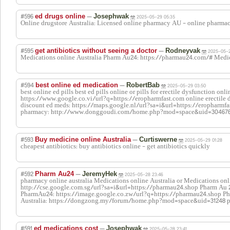
#596
—
ed drugs online
Josephwak
2025-05-29 05:35
Online drugstore Australia: Licensed online pharmacy AU - online pharmac
#595
—
get antibiotics without seeing a doctor
Rodneyvak
2025-05-2
Medications online Australia Pharm Au24: https://pharmau24.com/# Medic
#594
—
best online ed medication
RobertBab
2025-05-29 03:50
best online ed pills best ed pills online or pills for erectile dysfunction onli
https://www.google.co.vi/url?q=https://eropharmfast.com online erectile d
discount ed meds: https://maps.google.nl/url?sa=i&url=https://eropharmfa
pharmacy: http://www.donggoudi.com/home.php?mod=space&uid=3046766
#593
—
Buy medicine online Australia
Curtiswerne
2025-05-29 01:28
cheapest antibiotics: buy antibiotics online - get antibiotics quickly
#592
—
Pharm Au24
JeremyHek
2025-05-28 23:46
pharmacy online australia Medications online Australia or Medications onl
http://cse.google.com.sg/url?sa=i&url=https://pharmau24.shop Pharm Au 
PharmAu24: https://image.google.co.zw/url?q=https://pharmau24.shop P
Australia: https://dongzong.my/forum/home.php?mod=space&uid=31248 ph
#591
—
ed medications cost
Josephwak
2025-05-28 23:41