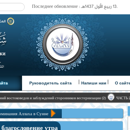
Последнее обновление : ١٣ ربيع الأول ١٤٣٧هـ.
|
|
|
айта
Руководитель сайта
Напиши нам
О сайт
ов и заблуждений сторонников вестернизации (2)
ЧАСТЬ 25 Условия, кот
оминания Аллаха в Сунне
е утра
 благословение утра