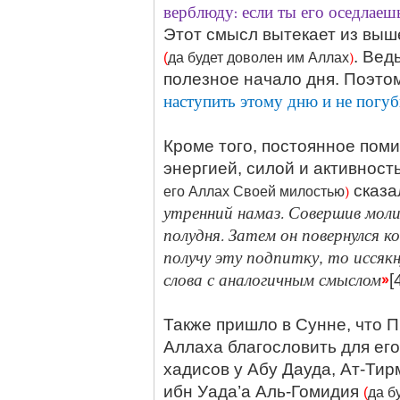
верблюду: если ты его оседлаешь
Этот смысл вытекает из выш
)
. Вед
(
да будет доволен им Аллах
полезное начало дня. Поэтом
наступить этому дню и не погуб
Кроме того, постоянное пом
энергией, силой и активнос
)
сказа
его Аллах Своей милостью
утренний намаз. Совершив моли
полудня. Затем он повернулся ко
получу эту подпитку, то иссяк
слова с аналогичным смыслом
»
[
Также пришло в Сунне, что 
Аллаха благословить для ег
хадисов у Абу Дауда, Ат-Тир
ибн Уада’а Аль-Гомидия
(
да б