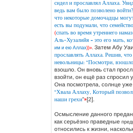
сидел и прославлял Аллаха. Увид
ведь вам было позволено войти
что некоторые домочадцы могут
есть вы подумали, что семейств
(
спать во время утреннего намаз
Аль-Хузалийя – это его мать, к
Затем Абу Уаи
им и ею Аллах
))»
.
прославлять Аллаха. Решив, что
невольницы: “Посмотри, взошло
взошло. Он вновь стал просл
взойти, он ещё раз спросил 
Она посмотрела, солнце уже 
“Хвала Аллаху, Который позволи
наши грехи
»
”
[2].
Осмысление данного предани
как серьёзно праведные
пред
относились к жизни, наскол