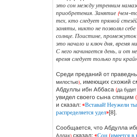
это сон между утренним намазо
приобретения. Занятие
(
чем-то
тех, кто следует прямой стезё
заняты, никто не позволял себе
солнце. Поистине, промежуток
это начало и ключ дня, время ни
С него начинается день, и от н
время следует только при край
Среди преданий от праведн
)
, имеющих схожий см
милостью
Абдуллы ибн Аббаса
(
да буде
(
увидел своего сына спящим
«
Вставай! Неужели ты
и сказал:
распределяется удел
»
[8].
Сообщается, что Абдулла иб
«
Сон
(
имеется в
)
сказал:
Аллах