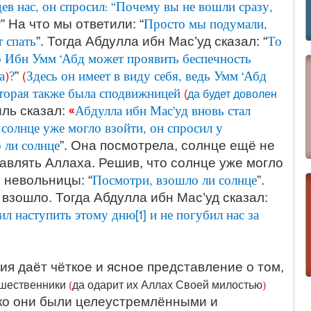
ев нас, он спросил: “Почему вы не вошли сразу,
?
Просто мы подумали,
” На что мы ответили: “
 спать
То
”. Тогда Абдулла ибн Мас’уд сказал: “
о Ибн Умм ‘Абд может проявить беспечность
а
)
?
(
Здесь он имеет в виду себя, ведь Умм ‘Абд
”
оторая также была сподвижницей
(
да будет доволен
«
Абдулла ибн Мас’уд вновь стал
ль сказал:
 солнце уже могло взойти, он спросил у
 ли солнце
”. Она посмотрела, солнце ещё не
авлять Аллаха. Решив, что солнце уже могло
Посмотри, взошло ли солнце
у невольницы: “
”.
взошло. Тогда Абдулла ибн Мас’уд сказал:
л наступить этому дню[1] и не погубил нас за
я даёт чёткое и ясное представление о том,
(
)
шественники
да одарит их Аллах Своей милостью
ько они были целеустремлёнными и