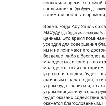
проводили время с пользой. 
сподвижников
(
да будет доволе
понимали ценность времени,
Время, когда Абу Уайль со 
Мас’уду
(
да будет доволен им Ал
ценным. Это время поминани
усердия для совершения бла
им и не понимают его достоин
безделье, либо в бесполезны
молодостью, а конец – со ст
молодость, так и состарится.
утро и начало дня, будет за
активным в начале дня, то и
утром будет лениться, то эт
утром инициативу в свои рук
будет оказано содействие дл
окажется благословенным. П