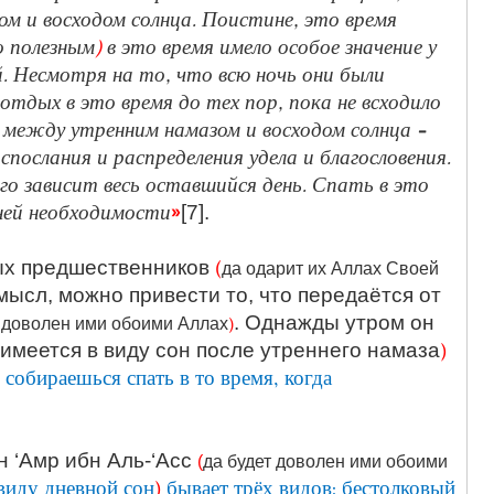
м и восходом солнца. Поистине, это время
 полезным
)
в это время имело особое значение у
й. Несмотря на то, что всю ночь они были
 отдых в это время до тех пор, пока не всходило
 между утренним намазом и восходом солнца –
спослания и распределения удела и благословения.
его зависит весь оставшийся день. Спать в это
ней необходимости
»
[7].
(
ых предшественников
да одарит их Аллах Своей
ысл, можно привести то, что передаётся от
)
. Однажды утром он
т доволен ими обоими Аллах
)
имеется в виду сон после утреннего намаза
 собираешься спать в то время, когда
н ‘Амр ибн Аль-‘Асс
(
да будет доволен ими обоими
 виду дневной сон
)
бывает трёх видов: бестолковый