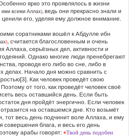
Особенно ярко это проявлялось в жизни
)
ведь они прекрасно знали и
н ими всеми Аллах
,
 ценили его, уделяя ему должное внимание.
своими соратниками вошёл к Абдулле ибн
)
, считается благословенным и очень
лах
я Аллаха, серьёзных дел, активности и
годеяний. Однако многие люди пренебрегают
ства, проводя его либо во сне, либо в
х делах. Начало дня можно сравнить с
аростью[3]. Как человек проведёт свою
 Поэтому от того, как проведёт человек своё
висеть весь оставшийся день. Если быть
 остаток дня пройдёт энергично. Если человек
о отразится на оставшемся дне. Кто возьмёт
и, тот весь день подчинит воле Аллаха, и ему
я совершения блага, и весь его день
«
Твой день подобен
оэтому арабы говорят: