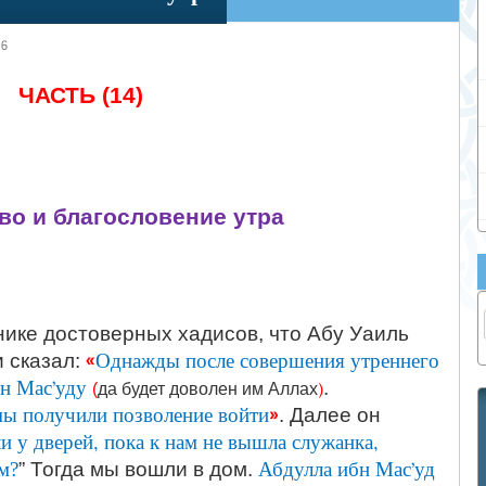
16
ЧАСТЬ (14)
во и благословение утра
ике достоверных хадисов, что Абу Уаиль
«
Однажды после совершения утреннего
 сказал:
н Мас’уду
)
.
(
да будет доволен им Аллах
 мы получили позволение войти
»
. Далее он
 у дверей, пока к нам не вышла служанка,
ам?
Абдулла ибн Мас’уд
” Тогда мы вошли в дом.