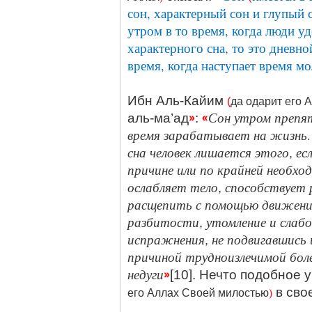
сон, характерный сон и глупый с
утром в то время, когда люди у
характерного сна, то это дневно
время, когда наступает время м
Ибн Аль-Кайим
(
да одарит его 
»
«
Сон утром препят
аль-ма’ад
:
время зарабатывает на жизнь. 
сна человек лишается этого, ес
причине или по крайней необход
ослабляет тело, способствует
расщепить с помощью движен
разбитости, утомление и слабо
испражнения, не подвигавшись 
причиной трудноизлечимой боле
недуги
»
[10]. Нечто подобное
)
в сво
его Аллах Своей милостью