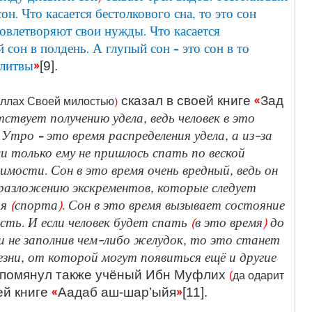
он. Что касается бестолкового сна, то это сон
довлетворяют свои нужды. Что касается
й сон в полдень. А глупый сон – это сон в то
олитвы
»
[9].
«
)
сказал в своей книге
Зад
Аллах Своей милостью
ствует получению удела, ведь человек в это
Утро – это время распределения удела, а из-за
ли только ему не пришлось спать по веской
имости. Сон в это время очень вредный, ведь он
 разложению экскрементов, которые следует
ия
(
спорта
)
. Сон в это время вызывает состояние
сть. И если человек будет спать
(
в это время
)
до
и не заполнив чем-либо желудок, то это станет
зни, от которой могут появиться ещё и другие
 упомянул также учёный Ибн Муфлих
(
да одарит
«
»
ей книге
Аадаб аш-шар’ыйя
[11].