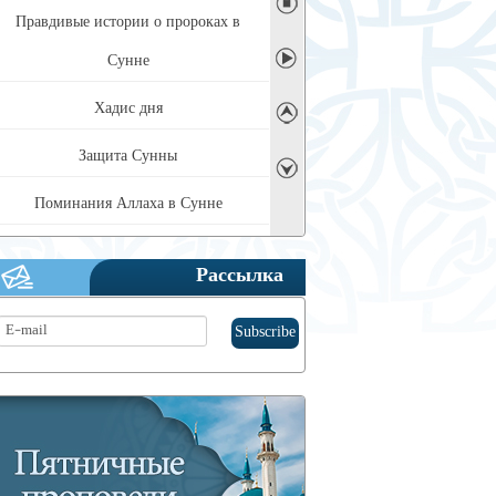
◼
Правдивые истории о пророках в
Сунне
➤
Хадис дня
➤
Защита Сунны
➤
Поминания Аллаха в Сунне
Пятничные проповеди
Рассылка
Благополучные семьи
История Сунны и методы ученых-
хадисоведов