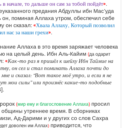
 в начале, то дальше он сам за тобой пойдёт
»
.
еуказанного предания Абдуллы ибн Мас’уда
ь он, поминая Аллаха утром, обеспечил себе
«
Хвала Аллаху, Который позволил
у он сказал:
ил нас за наши грехи
»
.
инание Аллаха в это время заряжает человека
тью на целый день. Ибн Аль-Кайим
(
да одарит
«
Как-то раз я пришёл к шейху Ибн Таймие на
л:
тву, он сел и стал поминать Аллаха почти до
 мне и сказал: “Вот такое моё утро, и если я не
нут мои силы” или произнёс какие-то подобные
4].
Пророк
просил
(
мир ему и благословение Аллаха
)
о общины утреннее время. В сборниках
мизи, Ад-Дарими и у других со слов Сахра
)
приводится, что
удет доволен им Аллах