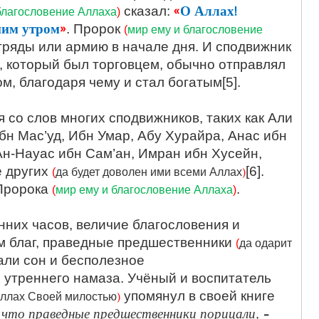
«
О Аллах!
сказал:
благословение Аллаха
)
ним утром
»
. Пророк
(
мир ему и благословение
ряды или армию в начале дня. И сподвижник
, который был торговцем, обычно отправлял
м, благодаря чему и стал богатым[5].
 со слов многих сподвижников, таких как Али
бн Мас’уд, Ибн Умар, Абу Хурайра, Анас ибн
Ан-Науас ибн Сам’ан, Имран ибн Хусейн,
е других
)
[6].
(
да будет доволен ими всеми Аллах
 Пророка
.
(
мир ему и благословение Аллаха
)
нних часов, величие благословения и
м благ, праведные предшественники
(
да одарит
ли сон и бесполезное
утреннего намаза. Учёный и воспитатель
)
упомянул в своей книге
Аллах Своей милостью
 что праведные предшественники порицали, –