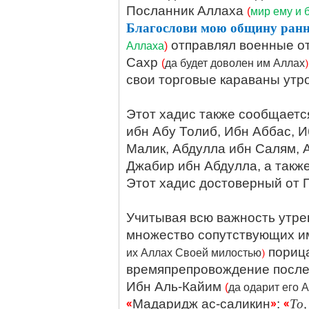
Посланник Аллаха
(
мир ему и 
Благослови мою общину ран
отправлял военные от
Аллаха
)
Сахр
)
(
да будет доволен им Аллах
свои торговые караваны утро
Этот хадис также сообщается
ибн Абу Толиб, Ибн Аббас, И
Малик, Абдулла ибн Салям, 
Джабир ибн Абдулла, а такж
Этот хадис достоверный от
Учитывая всю важность утре
множество сопутствующих и
)
порица
их Аллах Своей милостью
времяпрепровождение после 
Ибн Аль-Кайим
(
да одарит его 
«
»
«
То,
Мадаридж ас-саликин
: