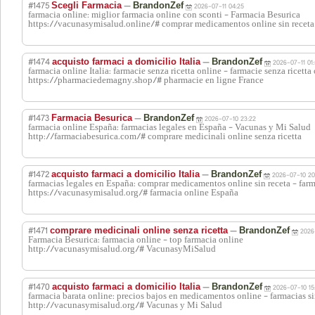
#1475
—
Scegli Farmacia
BrandonZef
2026-07-11 04:25
farmacia online: miglior farmacia online con sconti - Farmacia Besurica
https://vacunasymisalud.online/# comprar medicamentos online sin receta
#1474
—
acquisto farmaci a domicilio Italia
BrandonZef
2026-07-11 01
farmacia online Italia: farmacie senza ricetta online - farmacie senza ricetta
https://pharmaciedemagny.shop/# pharmacie en ligne France
#1473
—
Farmacia Besurica
BrandonZef
2026-07-10 23:22
farmacia online España: farmacias legales en España - Vacunas y Mi Salud
http://farmaciabesurica.com/# comprare medicinali online senza ricetta
#1472
—
acquisto farmaci a domicilio Italia
BrandonZef
2026-07-10 20
farmacias legales en España: comprar medicamentos online sin receta - far
https://vacunasymisalud.org/# farmacia online España
#1471
—
comprare medicinali online senza ricetta
BrandonZef
2026
Farmacia Besurica: farmacia online - top farmacia online
http://vacunasymisalud.org/# VacunasyMiSalud
#1470
—
acquisto farmaci a domicilio Italia
BrandonZef
2026-07-10 15
farmacia barata online: precios bajos en medicamentos online - farmacias s
http://vacunasymisalud.org/# Vacunas y Mi Salud