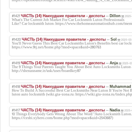
https://opensourcebridge.science/wiki/How_Adding_A_Car_Locksmith
#1421
—
ЧАСТЬ (14) Наихудшие правители - деспоты
Dillon
2025-
What's The Current Job Market For Car Locksmith Luton Professionals
Like? Car locksmith luton: https://www.thehomeautomationhub.com/mem
#1420
—
ЧАСТЬ (14) Наихудшие правители - деспоты
Sol
2025-03-
You'll Never Guess This Best Car Locksmiths Luton's Benefits best car lock
https://www.9tj.net/home.php?mod=space&uid=280763
#1419
—
ЧАСТЬ (14) Наихудшие правители - деспоты
Anja
2025-03
The 9 Things Your Parents Taught You About Best Auto Locksmiths Luton a
http://shenasname.ir/ask/user/boardkey87
#1418
—
ЧАСТЬ (14) Наихудшие правители - деспоты
Muhammad
How To Build A Successful Best Car Locksmiths Near Luton If You're Not
luton auto locksmith (wiki.gta-zona.ru: https://wiki.gta-zona.ru/index.p
#1417
—
ЧАСТЬ (14) Наихудшие правители - деспоты
Nadia
2025-
10 Things Everybody Gets Wrong About The Word "Auto Locksmith Luton." b
https://ceshi.xyhero.com/home.php?mod=space&uid=2543687)