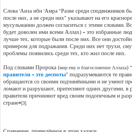
Слова ‘Аиза ибн ‘Амра “Разве среди сподвижников б
после них, а не среди них” указывают на его красно
мусульманин должен согласиться с этими словами. В
будет доволен ими всеми Аллах) – это избранные лю
лучше тех, которые были после них. Все они достой
примером для подражания. Среди них нет трухи, сму
проблемы появились среди тех, кто жил после них.
Под словами Пророка (
) “
мир ему и благословение Аллаха
правители – это деспоты
” подразумеваются те прав
обращаются со своими подчинёнными и не умеют про
ломают и разрушают, притесняют одних другими, в ре
правители причиняют вред своим подопечным и разр
стране»
[3].
Сравнение, приведённое в этом хадисе: