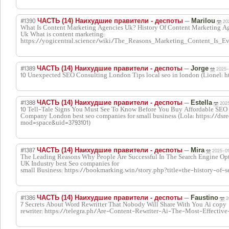
#1390
—
ЧАСТЬ (14) Наихудшие правители - деспоты
Marilou
20
What Is Content Marketing Agencies Uk? History Of Content Marketing A
Uk What is content marketing:
https://yogicentral.science/wiki/The_Reasons_Marketing_Content_Is_E
#1389
—
ЧАСТЬ (14) Наихудшие правители - деспоты
Jorge
2025-
10 Unexpected SEO Consulting London Tips local seo in london (Lionel: h
#1388
—
ЧАСТЬ (14) Наихудшие правители - деспоты
Estella
2025
10 Tell-Tale Signs You Must See To Know Before You Buy Affordable SEO
Company London best seo companies for small business (Lola: https://ds
mod=space&uid=3793101)
#1387
—
ЧАСТЬ (14) Наихудшие правители - деспоты
Mira
2025-01
The Leading Reasons Why People Are Successful In The Search Engine O
UK Industry best Seo companies for
small Business: https://bookmarking.win/story.php?title=the-history-of
#1386
—
ЧАСТЬ (14) Наихудшие правители - деспоты
Faustino
2
7 Secrets About Word Rewritter That Nobody Will Share With You Ai copy
rewriter: https://telegra.ph/Are-Content-Rewriter-Ai-The-Most-Effecti