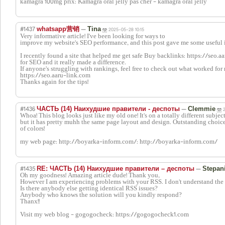
kamagra 100mg prix: Kamagra oral jelly pas cher - kamagra oral jelly
#1437
—
whatsapp营销
Tina
2025-05-28 10:15
Very informative article! I’ve been looking for ways to
improve my website's SEO performance, and this post gave me some useful 
I recently found a site that helped me get safe Buy backlinks: https://seo.a
for SEO and it really made a difference.
If anyone’s struggling with rankings, feel free to check out what worked for
https://seo.aaru-link.com
Thanks again for the tips!
#1436
—
ЧАСТЬ (14) Наихудшие правители - деспоты
Clemmie
Whoa! This blog looks just like my old one! It's on a totally different subjec
but it has pretty muhh the same page layout and design. Outstanding choic
of colors!
my web page: http://boyarka-inform.com/: http://boyarka-inform.com/
#1435
—
RE: ЧАСТЬ (14) Наихудшие правители – деспоты
Stepan
Oh my goodness! Amazing article dude! Thank you,
However I am experiencing problems with your RSS. I don't understand the re
Is there anybody else getting identical RSS issues?
Anybody who knows the solution will you kindly respond?
Thanx!!
Visit my web blog - gogogocheck: https://gogogocheck1.com