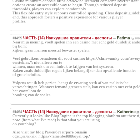
Casino minimum deposit: https://www.belizetalent.com/employer/instan
options create an accessible way to begin. Through reduced deposit
thresholds, players can explore comfortably.
This flexible entry style supports controlled spending. Clear deposit guideli
end, this approach fosters a positive experience for various player
profiles.
#1455
—
ЧАСТЬ (14) Наихудшие правители - деспоты
Fatima
202
Naar mijn mening, voelt spelen inn een casino met echt geld duidelijk ander
bij komt
kijken, gaan mensen meestal bewuster spelen.
Veel gebruikers benaderen dit soort casino: https://chriswarnky.com/reve
eersteklas/’s niet alleen om te
winnen, maar ook om een indruk te krijgen van het systeem.
Zaken zoals duidelijke regels lijken belangrijker dan opvallende functies
of grote beloftes.
Volgens wat ik heb gezien, hangt de ervaring sterk af van realistische
verwachtingen. Wanneer iemand grenzen stelt, kan een casino met echt geld 
het vooral om de
houding van de speler.
#1454
—
ЧАСТЬ (14) Наихудшие правители - деспоты
Katherine
Currently it looks like BlogEngine is the top blogging platform out there ri
now. (from what I've read) Is that what you are using
on your blog?
Also visit my blog Раменбет играть онлайн
официальный: https://ramenbet888royal.top/