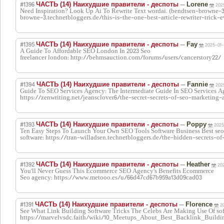
#1396
—
ЧАСТЬ (14) Наихудшие правители - деспоты
Lorene
202
Need Inspiration? Look Up Ai To Rewrite Text wordai. (bendtsen-browne-3
browne-3.technetbloggers.de/this-is-the-one-best-article-rewriter-trick
#1395
—
ЧАСТЬ (14) Наихудшие правители - деспоты
Fay
2025-01-
A Guide To Affordable SEO London In 2023 Seo
freelancer london: http://behmsauction.com/forums/users/cancerstory22/
#1394
—
ЧАСТЬ (14) Наихудшие правители - деспоты
Fannie
202
Guide To SEO Services Agency: The Intermediate Guide In SEO Services A
https://zenwriting.net/jeansclover6/the-secret-secrets-of-seo-marketing
#1393
—
ЧАСТЬ (14) Наихудшие правители - деспоты
Poppy
2025
Ten Easy Steps To Launch Your Own SEO Tools Software Business Best seo
software: https://tran-willadsen.technetbloggers.de/the-hidden-secrets-of
#1392
—
ЧАСТЬ (14) Наихудшие правители - деспоты
Heather
202
You'll Never Guess This Ecommerce SEO Agency's Benefits Ecommerce
Seo agency: https://www.metooo.es/u/66d47cd67b959a13d09cad03
#1391
—
ЧАСТЬ (14) Наихудшие правители - деспоты
Florence
2
See What Link Building Software Tricks The Celebs Are Making Use Of sof
https://marvelvsdc.faith/wiki/10_Meetups_About_Best_Backlink_Build