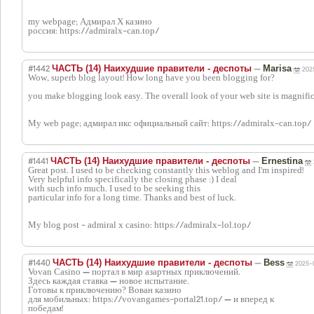
my webpage; Адмирал Х казино
россия: https://admiralx-can.top/
#1442
—
ЧАСТЬ (14) Наихудшие правители - деспоты
Marisa
202
Wow, superb blog layout! How long have you been blogging for?
you make blogging look easy. The overall look of your web site is magnifice
My web page; адмирал икс официальный сайт: https://admiralx-can.top/
#1441
—
ЧАСТЬ (14) Наихудшие правители - деспоты
Ernestina
Great post. I used to be checking constantly this weblog and I'm inspired!
Very helpful info specifically the closing phase :) I deal
with such info much. I used to be seeking this
particular info for a long time. Thanks and best of luck.
My blog post - admiral x casino: https://admiralx-lol.top/
#1440
—
ЧАСТЬ (14) Наихудшие правители - деспоты
Bess
2025-0
Vovan Casino — портал в мир азартных приключений.
Здесь каждая ставка — новое испытание.
Готовы к приключению? Вован казино
для мобильных: https://vovangames-portal21.top/ — и вперед к
победам!