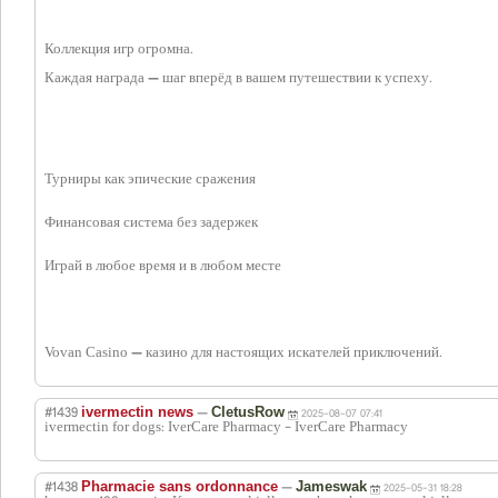
Коллекция игр огромна.
Каждая награда — шаг вперёд в вашем путешествии к успеху.
Турниры как эпические сражения
Финансовая система без задержек
Играй в любое время и в любом месте
Vovan Casino — казино для настоящих искателей приключений.
#1439
—
ivermectin news
CletusRow
2025-08-07 07:41
ivermectin for dogs: IverCare Pharmacy - IverCare Pharmacy
#1438
—
Pharmacie sans ordonnance
Jameswak
2025-05-31 18:28