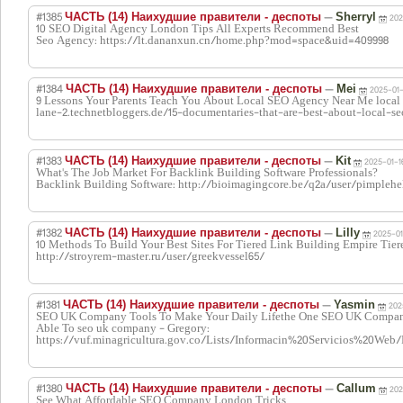
#1385
—
ЧАСТЬ (14) Наихудшие правители - деспоты
Sherryl
202
10 SEO Digital Agency London Tips All Experts Recommend Best
Seo Agency: https://lt.dananxun.cn/home.php?mod=space&uid=409998
#1384
—
ЧАСТЬ (14) Наихудшие правители - деспоты
Mei
2025-01-
9 Lessons Your Parents Teach You About Local SEO Agency Near Me local s
lane-2.technetbloggers.de/15-documentaries-that-are-best-about-local-s
#1383
—
ЧАСТЬ (14) Наихудшие правители - деспоты
Kit
2025-01-1
What's The Job Market For Backlink Building Software Professionals?
Backlink Building Software: http://bioimagingcore.be/q2a/user/pimpleh
#1382
—
ЧАСТЬ (14) Наихудшие правители - деспоты
Lilly
2025-01
10 Methods To Build Your Best Sites For Tiered Link Building Empire Tier
http://stroyrem-master.ru/user/greekvessel65/
#1381
—
ЧАСТЬ (14) Наихудшие правители - деспоты
Yasmin
202
SEO UK Company Tools To Make Your Daily Lifethe One SEO UK Company
Able To seo uk company - Gregory:
https://vuf.minagricultura.gov.co/Lists/Informacin%20Servicios%20Web
#1380
—
ЧАСТЬ (14) Наихудшие правители - деспоты
Callum
202
See What Affordable SEO Company London Tricks