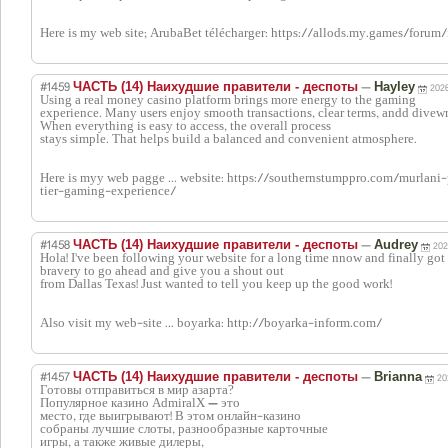
Here is my web site; ArubaBet télécharger: https://allods.my.games/for
#1459
—
ЧАСТЬ (14) Наихудшие правители - деспоты
Hayley
202
Using a real money casino platform brings more energy to the gaming
experience. Many users enjoy smooth transactions, clear terms, andd divewr
When everything is easy to access, the overall process
stays simple. That helps build a balanced and convenient atmosphere.
Here is myy web pagge ... website: https://southernstumppro.com/murlan
tier-gaming-experience/
#1458
—
ЧАСТЬ (14) Наихудшие правители - деспоты
Audrey
202
Hola! I've been following your website for a long time nnow and finally got
bravery to go ahead and give you a shout out
from Dallas Texas! Just wanted to tell you keep up the good work!
Also visit my web-site ... boyarka: http://boyarka-inform.com/
#1457
—
ЧАСТЬ (14) Наихудшие правители - деспоты
Brianna
20
Готовы отправиться в мир азарта?
Популярное казино AdmiralX — это
место, где выигрывают! В этом онлайн-казино
собраны лучшие слоты, разнообразные карточные
игры, а также живые дилеры,