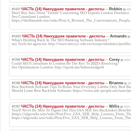
#1401
—
ЧАСТЬ (14) Наихудшие правители - деспоты
Robbin
202
Don't Buy Into These "Trends" Concerning SEO Experts London Freelance
Seo Consultant London:
https://theflatearth.win/wiki/Post:A_Rewind_The_Conversations_Pe
#1400
—
ЧАСТЬ (14) Наихудшие правители - деспоты
Armando
What's Holding Back In The SEO Ranking Software Industry?
seo Tools for agencies: http://www.stes.tyc.edu.tw/xoops/modules/profile
#1399
—
ЧАСТЬ (14) Наихудшие правители - деспоты
Corey
2025-
Could SEO Consultant In London Be The Key To 2023's Resolving?
Seo Optimization London: http://qooh.me/baboonedger4
#1398
—
ЧАСТЬ (14) Наихудшие правители - деспоты
Brianne
20
Best Backlink Software Tips To Relax Your Everyday Lifethe Only Best Ba
Should Learn Best Backlink Software: https://www.ask-people.net/user/p
#1397
—
ЧАСТЬ (14) Наихудшие правители - деспоты
Willis
2025-
You'll Never Be Able To Figure Out This GSA SER Seo Backlinks's Benefits
(https://algowiki.win/wiki/Post:Five_GSA_SER_Help_Lessons_From_The_
https://algowiki.win/wiki/Post:Five_GSA_SER_Help_Lessons_From_The_