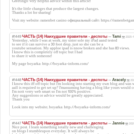
Greetings! Very helpful advice within this article!
It's the little changes that produce the largest changes.
Thanks a lot for sharing!
Visit my website: ramenbet casino официальный сайт: https://ramenbetga
#1449
—
ЧАСТЬ (14) Наихудшие правители - деспоты
Tami
2025-1
Yesterday, while I was at work, my sister sole my iPad aand tested
to see if it can survive a 30 foot drop, just so she can be a
youtube sensation. My apploe ipad is nnow broken and she has 83 views.
I know this is completely off topic but I had
to share it with someone!
My page boyarka: http://boyarka-inform.com/
#1448
—
ЧАСТЬ (14) Наихудшие правители - деспоты
Aracely
20
I know this iff off topic but I'm looking into starting my own blog and was
aall is required to get set up? I'massuming having a blog like yours would c
I'm nott verry web smart so I'm not 100% positive.
Any suggestions or advice would be greatly appreciated.
Thank you
Look into my website; boyarka: http://boyarka-inform.com/
#1447
—
ЧАСТЬ (14) Наихудшие правители - деспоты
Jannie
202
Nice post. I learn something totally new and challenging
on blogs I stumbleupon everyday. It will always be