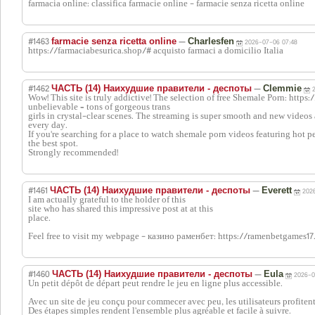
farmacia online: classifica farmacie online - farmacie senza ricetta online
#1463
—
farmacie senza ricetta online
Charlesfen
2026-07-06 07:48
https://farmaciabesurica.shop/# acquisto farmaci a domicilio Italia
#1462
—
ЧАСТЬ (14) Наихудшие правители - деспоты
Clemmie
Wow! This site is truly addictive! The selection of free Shemale Porn: https:
unbelievable – tons of gorgeous trans
girls in crystal-clear scenes. The streaming is super smooth and new videos
every day.
If you're searching for a place to watch shemale porn videos featuring hot pe
the best spot.
Strongly recommended!
#1461
—
ЧАСТЬ (14) Наихудшие правители - деспоты
Everett
202
I am actually grateful to the holder of this
site who has shared this impressive post at at this
place.
Feel free to visit my webpage - казино раменбет: https://ramenbetgames17
#1460
—
ЧАСТЬ (14) Наихудшие правители - деспоты
Eula
2026-0
Un petit dépôt de départ peut rendre le jeu en ligne plus accessible.
Avec un site de jeu conçu pour commecer avec peu, les utilisateurs profiten
Des étapes simples rendent l’ensemble plus agréable et facile à suivre.