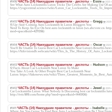
#1416
—
ЧАСТЬ (14) Наихудшие правители - деспоты
Essie
2025-
See What Auto Locksmiths Luton Tricks The Celebs Are Making Use Of auto
https://yogicentral.science/wiki/Luton_Car_Locksmiths_Tools_To_Impr
#1415
—
ЧАСТЬ (14) Наихудшие правители - деспоты
Gregg
2025-
15 Up-And-Coming Auto Locksmith In Luton Bloggers You
Need To Keep An Eye On best auto locksmith in luton (wx.abcvote.cn: ht
mod=space&uid=4211356)
#1414
—
ЧАСТЬ (14) Наихудшие правители - деспоты
Oscar
2025-
You'll Be Unable To Guess Best Car Locksmiths Near Luton's Benefits best 
https://hikvisiondb.webcam/wiki/This_Is_The_History_Of_Auto_Locksm
#1413
—
ЧАСТЬ (14) Наихудшие правители - деспоты
Hudson
20
12 Facts About Car Locksmith Near Luton To Make
You Take A Look At Other People Best Car Locksmith Near
Luton: https://fakenews.win/wiki/Three_Greatest_Moments_In_Best_Au
#1412
—
ЧАСТЬ (14) Наихудшие правители - деспоты
Jewel
2025-
Car Locksmiths Luton: What Nobody Is Discussing best car locksmiths luto
http://eric1819.com/home.php?mod=space&uid=1445106)
#1411
—
ЧАСТЬ (14) Наихудшие правители - деспоты
Isabelle
202
Where Are You Going To Find Best Auto Locksmiths Luton Be 1 Year Fro