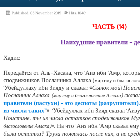
Published: 05 November 2015
Hits: 10481
ЧАСТЬ (14)
Наихудшие правители – д
Хадис:
Передаётся от Аль-Хасана, что ‘Аиз ибн ‘Амр, котор
сподвижников Посланника Аллаха (
мир ему и благослов
‘Убейдуллаху ибн Зияду и сказал: «
Сынок мой! Поист
Посланник Аллаха (
) сказа
мир ему и благословение Аллаха
правители (пастухи) – это деспоты (разрушители).
из числа таких”
». ‘Убейдуллах ибн Зияд сказал ‘Аиз
Поистине, ты из числа остатков сподвижников Му
)
». На что ‘Аиз ибн ‘Амр сказал ему:
благословение Аллаха
были остатки? Труха появилась после них, а не сред