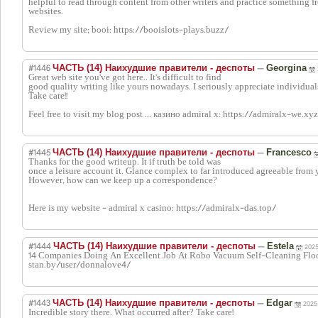
helpful to read through content from other writers and practice something f
websites.
Review my site; booi: https://booislots-plays.buzz/
#1446
—
ЧАСТЬ (14) Наихудшие правители - деспоты
Georgina
Great web site you've got here.. It's difficult to find
good quality writing like yours nowadays. I seriously appreciate individual
Take care!!
Feel free to visit my blog post ... казино admiral x: https://admiralx-we.xy
#1445
—
ЧАСТЬ (14) Наихудшие правители - деспоты
Francesco
Thanks for the good writeup. It if truth be told was
once a leisure account it. Glance complex to far introduced agreeable from 
However, how can we keep up a correspondence?
Here is my website - admiral x casino: https://admiralx-das.top/
#1444
—
ЧАСТЬ (14) Наихудшие правители - деспоты
Estela
2025
14 Companies Doing An Excellent Job At Robo Vacuum Self-Cleaning Floo
stan.by/user/donnalove4/
#1443
—
ЧАСТЬ (14) Наихудшие правители - деспоты
Edgar
2025
Incredible story there. What occurred after? Take care!