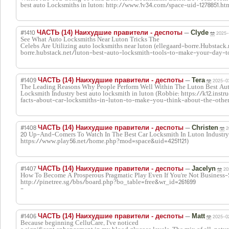
best auto Locksmiths in luton: http://www.1v34.com/space-uid-1278851.ht
#1410
—
ЧАСТЬ (14) Наихудшие правители - деспоты
Clyde
2025-
See What Auto Locksmiths Near Luton Tricks The
Celebs Are Utilizing auto locksmiths near luton (ellegaard-borre.Hubstack.n
borre.hubstack.net/luton-best-auto-locksmith-tools-to-make-your-day-to
#1409
—
ЧАСТЬ (14) Наихудшие правители - деспоты
Tera
2025-0
The Leading Reasons Why People Perform Well Within The Luton Best Au
Locksmith Industry best auto locksmith in luton (Robbie: https://k12.ins
facts-about-car-locksmiths-in-luton-to-make-you-think-about-the-othe
#1408
—
ЧАСТЬ (14) Наихудшие правители - деспоты
Christen
2
20 Up-And-Comers To Watch In The Best Car Locksmith In Luton Industry a
https://www.play56.net/home.php?mod=space&uid=4251121)
#1407
—
ЧАСТЬ (14) Наихудшие правители - деспоты
Jacelyn
20
How To Become A Prosperous Pragmatic Play Even If You're Not Busi
http://pinetree.sg/bbs/board.php?bo_table=free&wr_id=261699
-
#1406
—
ЧАСТЬ (14) Наихудшие правители - деспоты
Matt
2025-02
Bеcause beginning CelluCare, I've noticed