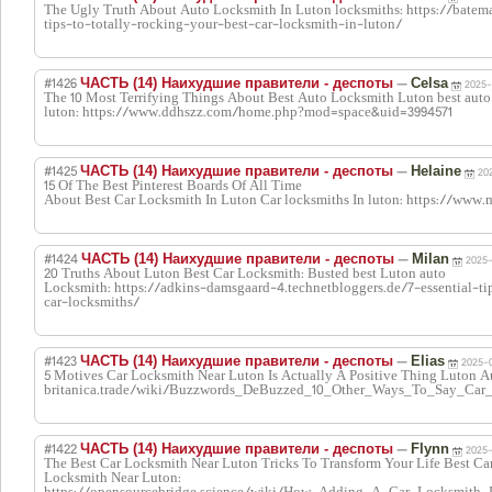
The Ugly Truth About Auto Locksmith In Luton locksmiths: https://batem
tips-to-totally-rocking-your-best-car-locksmith-in-luton/
#1426
—
ЧАСТЬ (14) Наихудшие правители - деспоты
Celsa
2025-
The 10 Most Terrifying Things About Best Auto Locksmith Luton best auto
luton: https://www.ddhszz.com/home.php?mod=space&uid=3994571
#1425
—
ЧАСТЬ (14) Наихудшие правители - деспоты
Helaine
20
15 Of The Best Pinterest Boards Of All Time
About Best Car Locksmith In Luton Car locksmiths In luton: https://www.
#1424
—
ЧАСТЬ (14) Наихудшие правители - деспоты
Milan
2025-
20 Truths About Luton Best Car Locksmith: Busted best Luton auto
Locksmith: https://adkins-damsgaard-4.technetbloggers.de/7-essential-t
car-locksmiths/
#1423
—
ЧАСТЬ (14) Наихудшие правители - деспоты
Elias
2025-0
5 Motives Car Locksmith Near Luton Is Actually A Positive Thing Luton Au
britanica.trade/wiki/Buzzwords_DeBuzzed_10_Other_Ways_To_Say_Car
#1422
—
ЧАСТЬ (14) Наихудшие правители - деспоты
Flynn
2025-
The Best Car Locksmith Near Luton Tricks To Transform Your Life Best Ca
Locksmith Near Luton: