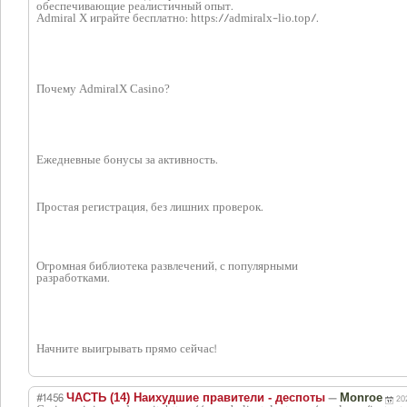
обеспечивающие реалистичный опыт.
Admiral X играйте бесплатно: https://admiralx-lio.top/.
Почему AdmiralX Casino?
Ежедневные бонусы за активность.
Простая регистрация, без лишних проверок.
Огромная библиотека развлечений, с популярными
разработками.
Начните выигрывать прямо сейчас!
#1456
—
ЧАСТЬ (14) Наихудшие правители - деспоты
Monroe
20