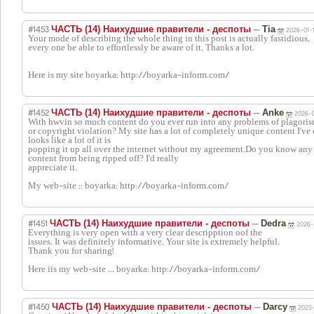
#1453
—
ЧАСТЬ (14) Наихудшие правители - деспоты
Tia
2026-01-1
Your mode of describing the whole thing in this post is actually fastidious,
every one be able to effortlessly be aware of it, Thanks a lot.
Here is my site boyarka: http://boyarka-inform.com/
#1452
—
ЧАСТЬ (14) Наихудшие правители - деспоты
Anke
2026-0
With hwvin so much content do you ever run into any problems of plagori
or copyright violation? My site has a lot of completely unique content I've 
looks like a lot of it is
popping it up all over the internet without my agreement.Do you know any
content from being ripped off? I'd really
appreciate it.
My web-site :: boyarka: http://boyarka-inform.com/
#1451
—
ЧАСТЬ (14) Наихудшие правители - деспоты
Dedra
2026-
Everything is very open with a very clear descripption oof the
issues. It was definitely informative. Your site is extremely helpful.
Thank you for sharing!
Here iis my web-site ... boyarka: http://boyarka-inform.com/
#1450
—
ЧАСТЬ (14) Наихудшие правители - деспоты
Darcy
2025-