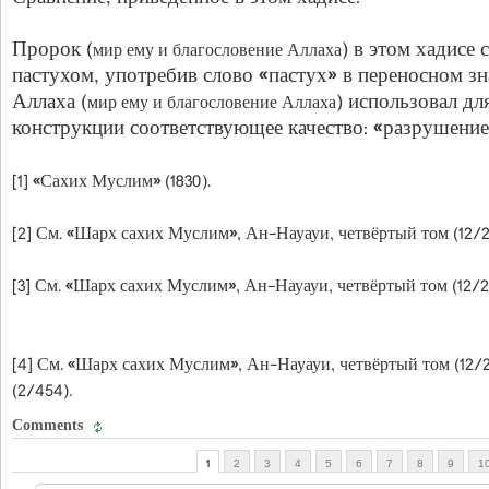
Пророк (
) в этом хадисе 
мир ему и благословение Аллаха
пастухом, употребив слово «пастух» в переносном з
Аллаха (
) использовал дл
мир ему и благословение Аллаха
конструкции соответствующее качество: «разрушение»
[1] «Сахих Муслим» (1830).
[2] См. «Шарх сахих Муслим», Ан-Науауи, четвёртый том (12/21
[3] См. «Шарх сахих Муслим», Ан-Науауи, четвёртый том (12/21
[4] См. «Шарх сахих Муслим», Ан-Науауи, четвёртый том (12/2
(2/454).
Comments
1
2
3
4
5
6
7
8
9
1