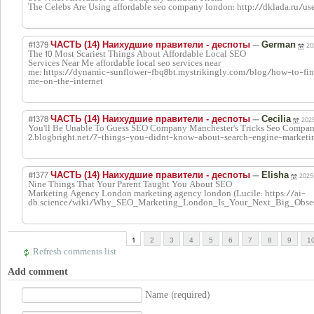
The Celebs Are Using affordable seo company london: http://dklada.ru/u
#1379
—
ЧАСТЬ (14) Наихудшие правители - деспоты
German
20
The 10 Most Scariest Things About Affordable Local SEO
Services Near Me affordable local seo services near
me: https://dynamic-sunflower-fbq8bt.mystrikingly.com/blog/how-to-find
me-on-the-internet
#1378
—
ЧАСТЬ (14) Наихудшие правители - деспоты
Cecilia
2025
You'll Be Unable To Guess SEO Company Manchester's Tricks Seo Company
2.blogbright.net/7-things-you-didnt-know-about-search-engine-marke
#1377
—
ЧАСТЬ (14) Наихудшие правители - деспоты
Elisha
2025-
Nine Things That Your Parent Taught You About SEO
Marketing Agency London marketing agency london (Lucile: https://ai-
db.science/wiki/Why_SEO_Marketing_London_Is_Your_Next_Big_Obses
1
2
3
4
5
6
7
8
9
1
Refresh comments list
Add comment
Name (required)