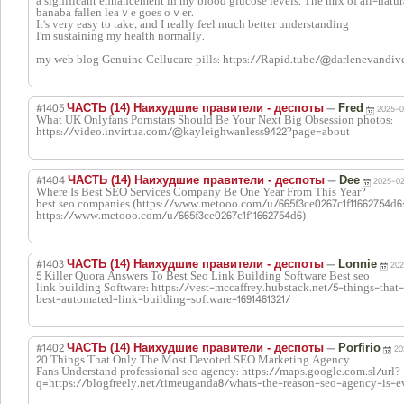
a significant еnhancement in my blood glucose levels. The mix of all-natu
banaba fallen leaｖe goes oｖer.
It's very easy to take, and I really feel much better understanding
I'm sustaining my health normally.
my web blog Genuine Cellucare pills: https://Rapid.tube/@darlenevandi
#1405
—
ЧАСТЬ (14) Наихудшие правители - деспоты
Fred
2025-0
What UK Onlyfans Pornstars Should Be Your Next Big Obsession photos:
https://video.invirtua.com/@kayleighwanless9422?page=about
#1404
—
ЧАСТЬ (14) Наихудшие правители - деспоты
Dee
2025-02
Where Is Best SEO Services Company Be One Year From This Year?
best seo companies (https://www.metooo.com/u/665f3ce0267c1f11662754d6
https://www.metooo.com/u/665f3ce0267c1f11662754d6)
#1403
—
ЧАСТЬ (14) Наихудшие правители - деспоты
Lonnie
202
5 Killer Quora Answers To Best Seo Link Building Software Best seo
link building Software: https://vest-mccaffrey.hubstack.net/5-things-th
best-automated-link-building-software-1691461321/
#1402
—
ЧАСТЬ (14) Наихудшие правители - деспоты
Porfirio
20
20 Things That Only The Most Devoted SEO Marketing Agency
Fans Understand professional seo agency: https://maps.google.com.sl/url?
q=https://blogfreely.net/timeuganda8/whats-the-reason-seo-agency-is-e