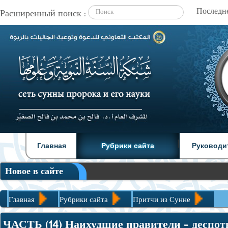
Расширенный поиск :
|
|
Главная
Рубрики сайта
Руководи
Новое в сайте
Главная
Рубрики сайта
Притчи из Сунне
ЧАСТЬ (14) Наихудшие правители – деспоты
ЧАСТЬ (14) Наихудшие правители – деспо