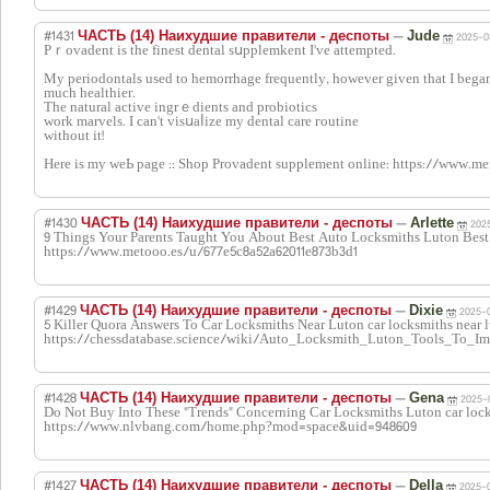
#1431
—
ЧАСТЬ (14) Наихудшие правители - деспоты
Jude
2025-0
Pｒovadent is the finest dental sսpplemkent І've attempted.
My periodontals used to hemorrhage frequently, however given that І bega
much healthier.
The natural active ingrｅdients and probiotics
work marvels. I can't vіsսaⅼize my dental carе гoutine
without it!
Here is my weЬ page :: Shop Provadent supplement online: https://www.m
#1430
—
ЧАСТЬ (14) Наихудшие правители - деспоты
Arlette
2025
9 Things Your Parents Taught You About Best Auto Locksmiths Luton Best 
https://www.metooo.es/u/677e5c8a52a62011e873b3d1
#1429
—
ЧАСТЬ (14) Наихудшие правители - деспоты
Dixie
2025-0
5 Killer Quora Answers To Car Locksmiths Near Luton car locksmiths near l
https://chessdatabase.science/wiki/Auto_Locksmith_Luton_Tools_To_I
#1428
—
ЧАСТЬ (14) Наихудшие правители - деспоты
Gena
2025-0
Do Not Buy Into These "Trends" Concerning Car Locksmiths Luton car lock
https://www.nlvbang.com/home.php?mod=space&uid=948609
#1427
—
ЧАСТЬ (14) Наихудшие правители - деспоты
Della
2025-0