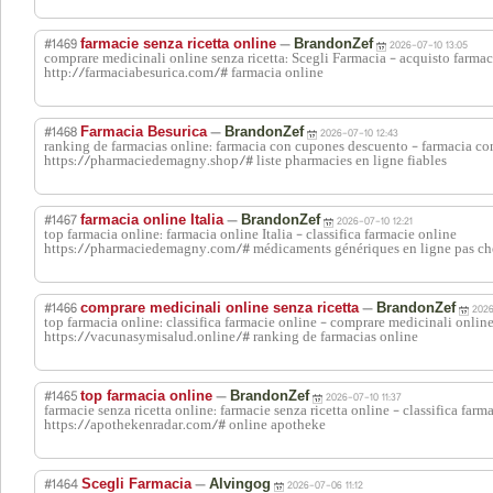
#1469
—
farmacie senza ricetta online
BrandonZef
2026-07-10 13:05
comprare medicinali online senza ricetta: Scegli Farmacia - acquisto farmaci
http://farmaciabesurica.com/# farmacia online
#1468
—
Farmacia Besurica
BrandonZef
2026-07-10 12:43
ranking de farmacias online: farmacia con cupones descuento - farmacia c
https://pharmaciedemagny.shop/# liste pharmacies en ligne fiables
#1467
—
farmacia online Italia
BrandonZef
2026-07-10 12:21
top farmacia online: farmacia online Italia - classifica farmacie online
https://pharmaciedemagny.com/# médicaments génériques en ligne pas ch
#1466
—
comprare medicinali online senza ricetta
BrandonZef
2026
top farmacia online: classifica farmacie online - comprare medicinali online
https://vacunasymisalud.online/# ranking de farmacias online
#1465
—
top farmacia online
BrandonZef
2026-07-10 11:37
farmacie senza ricetta online: farmacie senza ricetta online - classifica farm
https://apothekenradar.com/# online apotheke
#1464
—
Scegli Farmacia
Alvingog
2026-07-06 11:12