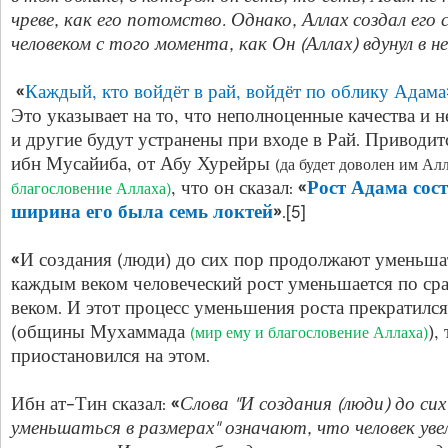
чреве, как его потомство. Однако, Аллах создал ег
человеком с того момента, как Он (Аллах) вдунул в н
«
Каждый, кто войдёт в рай, войдёт по облику Адама
Это указывает на то, что неполноценные качества и н
и другие будут устранены при входе в Рай. Приводит
ибн Мусайиба, от Абу Хурейры
(да будет доволен им Ал
, что он сказал: «
Рост Адама сост
благословение Аллаха)
ширина его была семь локтей
».[5]
«И создания (люди) до сих пор продолжают уменьшатьс
каждым веком человеческий рост уменьшается по с
веком. И этот процесс уменьшения роста прекратилс
(общины Мухаммада
),
(мир ему и благословение Аллаха)
приостановился на этом.
Ибн ат-Тин сказал: «
Слова "И создания (люди) до с
уменьшаться в размерах" означают, что человек уве