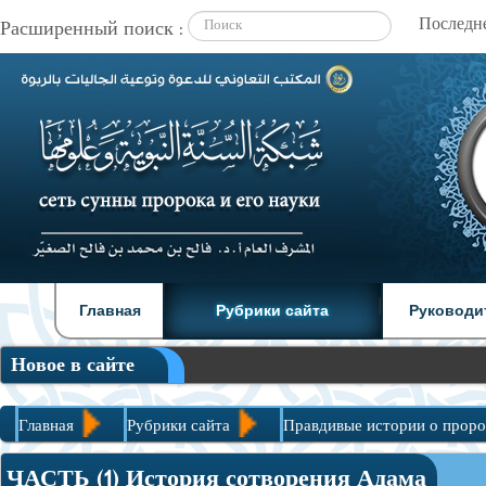
Расширенный поиск :
|
|
Главная
Рубрики сайта
Руководи
Новое в сайте
Главная
Рубрики сайта
Правдивые истории о проро
ЧАСТЬ (1) История сотворения Адама
ЧАСТЬ (1) История сотворения Адама