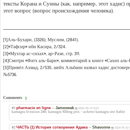
тексты Корана и Сунны (как, например, этот хадис) 
этот вопрос (вопрос происхождения человека).
[1]Аль-Бухари, (3326); Муслим, (2841).
[2]«Тафсир» ибн Касира, 2/324.
[3]«Мухтар ас-сихах», ар-Рази, стр. 311.
[4]Смотри «Фатх аль-Бари», комментарий к книге «Сахих аль-Б
[5]Привёл Ахмад, 2/535, шейх Альбани назвал хадис достове
№5736.
Comments
#3
—
pharmacie en ligne
Jameswak
2025-05-31 12:27
kamagra livraison 24h: kamagra 100mg prix - acheter kamagra site fiable
#2
—
ЧАСТЬ (1) История сотворения Адама
Shavonne
2024-10-23 1