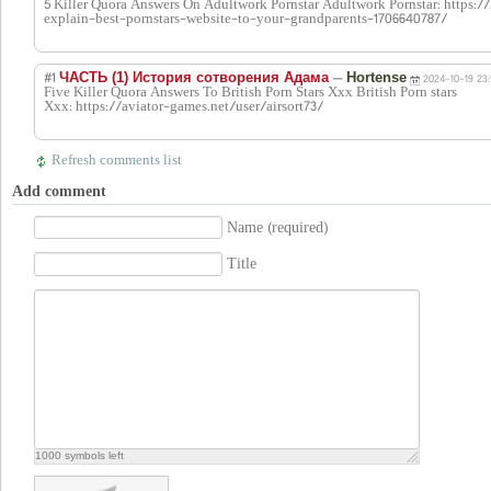
5 Killer Quora Answers On Adultwork Pornstar Adultwork Pornstar: https:
explain-best-pornstars-website-to-your-grandparents-1706640787/
#1
—
ЧАСТЬ (1) История сотворения Адама
Hortense
2024-10-19 23:
Five Killer Quora Answers To British Porn Stars Xxx British Porn stars
Xxx: https://aviator-games.net/user/airsort73/
Refresh comments list
Add comment
Name (required)
Title
1000
symbols left