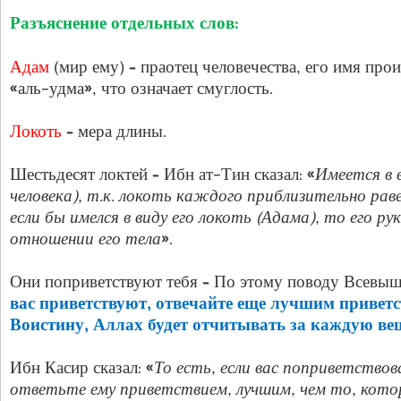
Разъяснение отдельных слов:
Адам
(мир ему) – праотец человечества, его имя про
«аль-удма», что означает смуглость.
Локоть
– мера длины.
Шестьдесят локтей – Ибн ат-Тин сказал: «
Имеется в 
человека), т.к. локоть каждого приблизительно рав
если бы имелся в виду его локоть (Адама), то его р
отношении его тела
».
Они поприветствуют тебя – По этому поводу Всевышн
вас приветствуют, отвечайте еще лучшим приветс
Воистину, Аллах будет отчитывать за каждую ве
Ибн Касир сказал: «
То есть, если вас поприветствов
ответьте ему приветствием, лучшим, чем то, кото